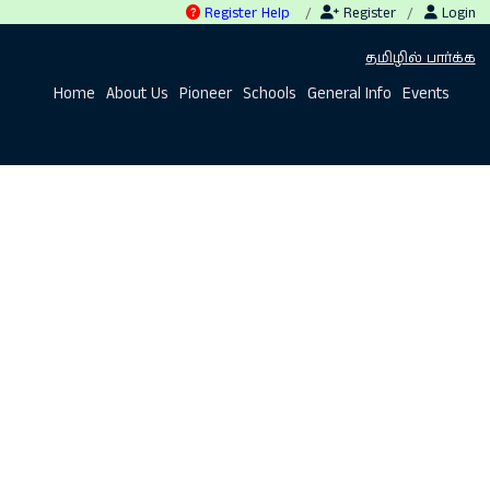
Register Help
/
Register
/
Login
×
தமிழில் பார்க்க
Home
About Us
Pioneer
Schools
General Info
Events