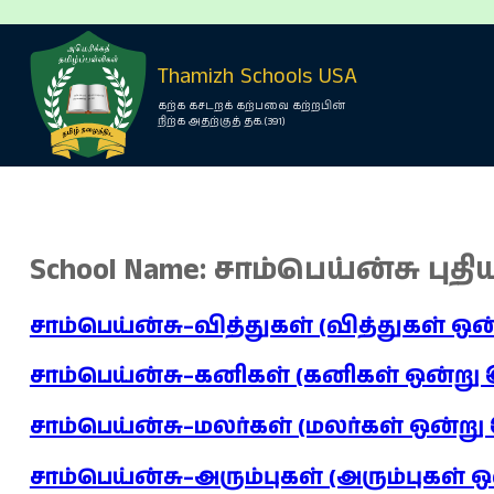
Thamizh Schools USA
கற்க கசடறக் கற்பவை கற்றபின்
நிற்க அதற்குத் தக.(391)
School Name:
சாம்பெய்ன்சு புதி
சாம்பெய்ன்சு–வித்துகள் (வித்துகள் ஒ
சாம்பெய்ன்சு–கனிகள் (கனிகள் ஒன்று
சாம்பெய்ன்சு–மலர்கள் (மலர்கள் ஒன்று
சாம்பெய்ன்சு–அரும்புகள் (அரும்புகள் 