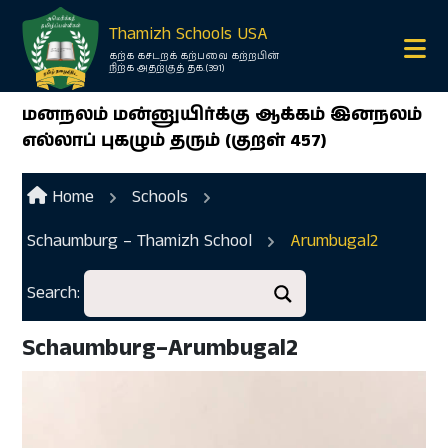
×
Thamizh Schools USA
கற்க கசடறக் கற்பவை கற்றபின்
நிற்க அதற்குத் தக.(391)
மனநலம் மன்னுயிர்க்கு ஆக்கம் இனநலம்
எல்லாப் புகழும் தரும் (குறள் 457)
Home
Schools
Schaumburg – Thamizh School
Arumbugal2
Ope
menu
Search:
Ope
menu
Schaumburg–Arumbugal2