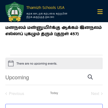
×
Thamizh Schools USA
கற்க கசடறக் கற்பவை கற்றபின்
நிற்க அதற்குத் தக.(391)
மனநலம் மன்னுயிர்க்கு ஆக்கம் இனநலம்
எல்லாப் புகழும் தரும் (குறள் 457)
Events
O
There are no upcoming events.
Notice
m
Upcoming
Events
Event
Search
Views
O
Search
List
Navigation
and
m
Views
Select
date.
Navigation
Previous
Today
Next
Events
Events