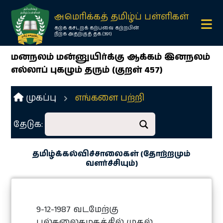
×
அமெரிக்கத் தமிழ்ப் பள்ளிகள்
கற்க கசடறக் கற்பவை கற்றபின்
நிற்க அதற்குத் தக.(391)
மனநலம் மன்னுயிர்க்கு ஆக்கம் இனநலம்
எல்லாப் புகழும் தரும் (குறள் 457)
முகப்பு
எங்களை பற்றி
தேடுக:
Ope
menu
தமிழ்க்கல்விச்சாலைகள் (தோற்றமும்
வளர்ச்சியும்)
Ope
menu
9-12-1987 வடமேற்கு
பல்கலைகழகத்தில் முதல்