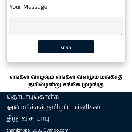
Your Message
எங்கள் வாழ்வும் எங்கள் வளமும் மங்காத
தமிழென்று சங்கே முழங்கு
தொடர்புகொள்க
அமெரிக்கத் தமிழ்ப் பள்ளிகள்.
திரு. வ.ச. பாபு
thamizhppalli2003@yahoo.com