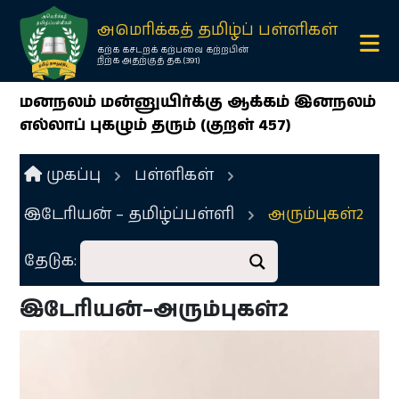
×
அமெரிக்கத் தமிழ்ப் பள்ளிகள்
கற்க கசடறக் கற்பவை கற்றபின்
நிற்க அதற்குத் தக.(391)
மனநலம் மன்னுயிர்க்கு ஆக்கம் இனநலம்
எல்லாப் புகழும் தரும் (குறள் 457)
முகப்பு
பள்ளிகள்
இடேரியன் – தமிழ்ப்பள்ளி
அரும்புகள்2
Ope
menu
தேடுக:
Ope
menu
இடேரியன்–அரும்புகள்2