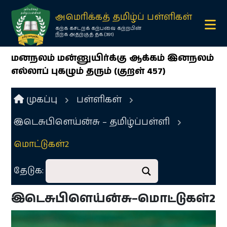
×
அமெரிக்கத் தமிழ்ப் பள்ளிகள்
கற்க கசடறக் கற்பவை கற்றபின்
நிற்க அதற்குத் தக.(391)
மனநலம் மன்னுயிர்க்கு ஆக்கம் இனநலம்
எல்லாப் புகழும் தரும் (குறள் 457)
முகப்பு
பள்ளிகள்
இடெசுபிளெய்ன்சு – தமிழ்ப்பள்ளி
Ope
menu
மொட்டுகள்2
Ope
தேடுக:
menu
இடெசுபிளெய்ன்சு–மொட்டுகள்2