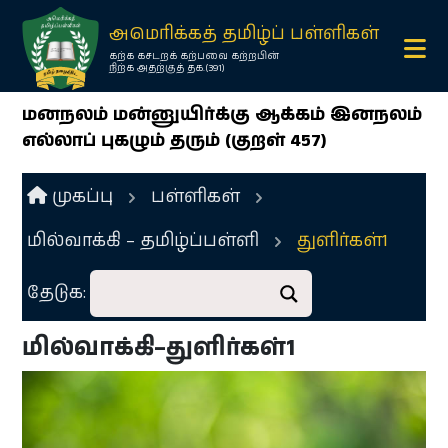
×
அமெரிக்கத் தமிழ்ப் பள்ளிகள்
கற்க கசடறக் கற்பவை கற்றபின்
நிற்க அதற்குத் தக.(391)
மனநலம் மன்னுயிர்க்கு ஆக்கம் இனநலம்
எல்லாப் புகழும் தரும் (குறள் 457)
முகப்பு
பள்ளிகள்
மில்வாக்கி – தமிழ்ப்பள்ளி
துளிர்கள்1
Ope
menu
தேடுக:
Ope
menu
மில்வாக்கி–துளிர்கள்1