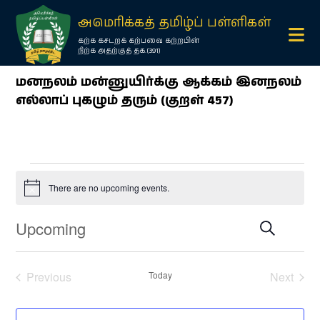
×
அமெரிக்கத் தமிழ்ப் பள்ளிகள்
கற்க கசடறக் கற்பவை கற்றபின்
நிற்க அதற்குத் தக.(391)
மனநலம் மன்னுயிர்க்கு ஆக்கம் இனநலம்
எல்லாப் புகழும் தரும் (குறள் 457)
Events
O
There are no upcoming events.
Notice
m
Upcoming
Events
Event
Search
Views
O
Search
List
Navigation
and
m
Views
Select
date.
Navigation
Previous
Today
Next
Events
Events