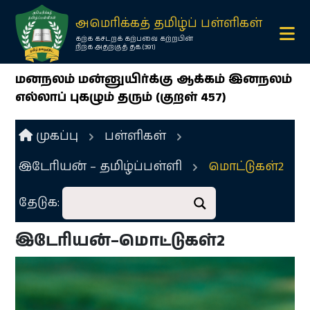
×
அமெரிக்கத் தமிழ்ப் பள்ளிகள்
கற்க கசடறக் கற்பவை கற்றபின்
நிற்க அதற்குத் தக.(391)
மனநலம் மன்னுயிர்க்கு ஆக்கம் இனநலம்
எல்லாப் புகழும் தரும் (குறள் 457)
முகப்பு
பள்ளிகள்
இடேரியன் – தமிழ்ப்பள்ளி
மொட்டுகள்2
Ope
menu
தேடுக:
Ope
menu
இடேரியன்–மொட்டுகள்2