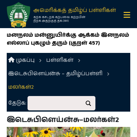
×
அமெரிக்கத் தமிழ்ப் பள்ளிகள்
கற்க கசடறக் கற்பவை கற்றபின்
நிற்க அதற்குத் தக.(391)
மனநலம் மன்னுயிர்க்கு ஆக்கம் இனநலம்
எல்லாப் புகழும் தரும் (குறள் 457)
முகப்பு
பள்ளிகள்
இடெசுபிளெய்ன்சு – தமிழ்ப்பள்ளி
Ope
menu
மலர்கள்2
Ope
தேடுக:
menu
இடெசுபிளெய்ன்சு–மலர்கள்2